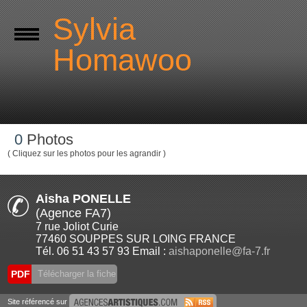
Sylvia
Homawoo
0
Photos
( Cliquez sur les photos pour les agrandir )
Aisha PONELLE
(Agence FA7)
7 rue Joliot Curie
77460 SOUPPES SUR LOING FRANCE
Tél. 06 51 43 57 93 Email :
aishaponelle@fa-7.fr
PDF
Télécharger la fiche
Site référencé sur