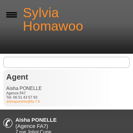
Sylvia
Homawoo
Agent
Aisha PONELLE
Agence FA7
Tél. 06 51 43 57 93
aishaponelle@fa-7.fr
Aisha PONELLE
(Agence FA7)
7 rue Joliot Curie